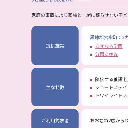
家庭の事情により家族と一緒に暮らせない子ど
鳳珠郡穴水町：2
提供施設
あすなろ学園
分園あゆみ
隣接する養護老
主な特徴
ショートステイ
トワイライトス
ご利用対象者
おおむね2歳から1